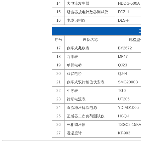
14
大电流发生器
HDDG-500A
15
避雷器放电计数器测试仪
FCZ-H
16
电缆识别仪
DLS-H
序号
设备名称
规格型
17
数字式兆欧表
BY2672
18
万用表
MF47
19
单臂电桥
QJ23
20
双臂电桥
QJ44
21
数字式双钳相位伏安表
SMG2000B
22
相序表
TG-2
23
钳形电流表
UT205
24
直流稳压稳流电源
YD-AD1005
25
互感器二次负荷测试仪
HGQ-H
26
三相调压器
TSGC2-15K
27
温湿度计
KT-903