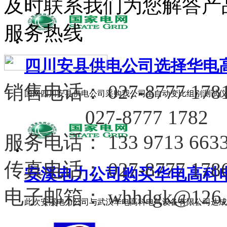
及时联系我们为您解答产
服务热线
四川安县供电公司选择华电高科
销售电话：
027-8777 178
国网四川安县供电公司采购我公司全自动变比组别测试仪、
027-8777 1782
服务电话
：
133 9713 663
传真电话：
027-8777 178
安溪电力公司购买华电高科电力
电子邮箱：
whhdgk@126.
此次安溪电力公司与武汉华电高科电气设备有限公司达成合