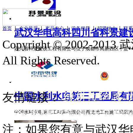
首页
丨
企业风采
丨
产品中心
丨
设备租赁
丨
招贤纳士
丨
联系
武汉华电高科四川省科景建设工
Copyright © 2002
四川省科景建设工程有限公司位于成都市高新西区，是一家
All Rights Reserved.
鄂ICP
42018502002567号
友情链接：
线材拉丝
多
中国水利水电第三工程局有限公
设备
串联谐振
高压试验
中国水利水电第三工程局有限公司西龙池工程施工局采购三
注：如果您有意与武汉华