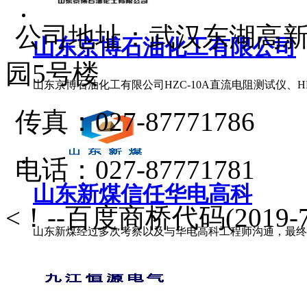
公司地址：武汉东湖高新
山东京博石油化工有限公司
园5号楼
山东京博石油化工有限公司HZC-10A直流电阻测试仪、HLY-2
传真：027-87771786
电话：027-87771781
山东新煤信任华电高科
<！--百度商桥代码(2019-7
山东新煤经过多次考察以及与华电高科工程师沟通，最终签