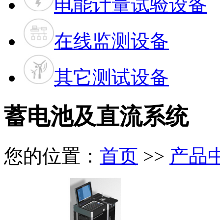
电能计量试验设备
在线监测设备
其它测试设备
蓄电池及直流系统
您的位置：
首页
>>
产品