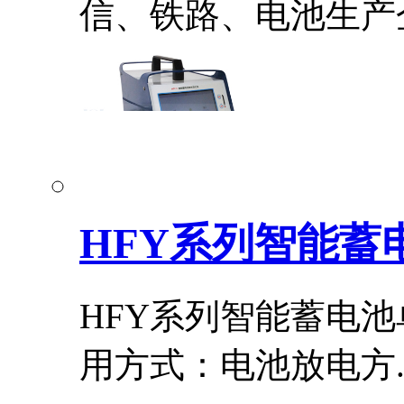
信、铁路、电池生产企.
HFY系列智能蓄
HFY系列智能蓄电
用方式：电池放电方..