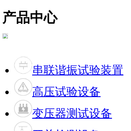
产品中心
串联谐振试验装置
高压试验设备
变压器测试设备