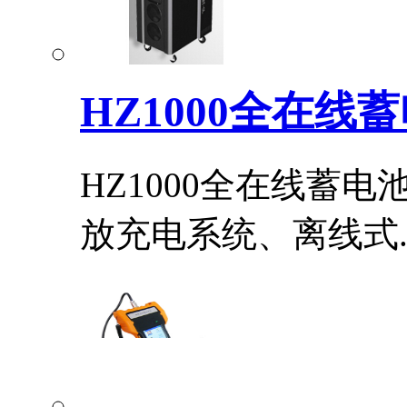
HZ1000全在
HZ1000全在线蓄
放充电系统、离线式..