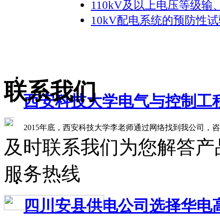
110kV及以上电压等级输
10kV配电系统的预防性
联系我们
西安科技大学电气与控制工程学
2015年底，西安科技大学李老师通过网络找到我公司，咨询
及时联系我们为您解答产
服务热线
四川安县供电公司选择华电高科