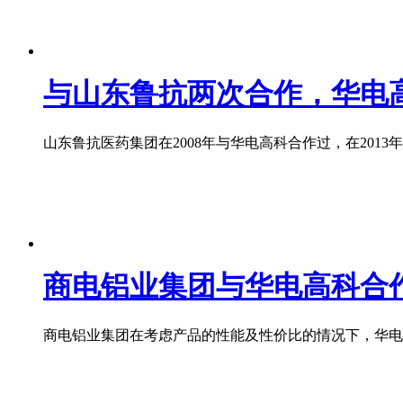
与山东鲁抗两次合作，华电高科
山东鲁抗医药集团在2008年与华电高科合作过，在2013年再
商电铝业集团与华电高科合
商电铝业集团在考虑产品的性能及性价比的情况下，华电高