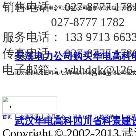
销售电话：
027-8777 178
国网四川安县供电公司采购我公司全自动变比组别测试仪、
027-8777 1782
服务电话
：
133 9713 663
传真电话：
027-8777 178
安溪电力公司购买华电高科电力
电子邮箱：
whhdgk@126.
此次安溪电力公司与武汉华电高科电气设备有限公司达成合
首页
丨
企业风采
丨
产品中心
丨
设备租赁
丨
招贤纳士
丨
联系
武汉华电高科四川省科景建设工
Copyright © 2002