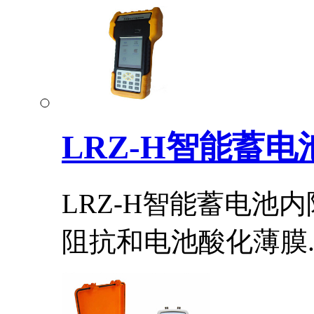
LRZ-H智能蓄
LRZ-H智能蓄电池
阻抗和电池酸化薄膜..