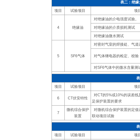
表二：绝缘介
项目
试验项目
项
对绝缘油的介电强度试验。
4
绝缘油
对绝缘油的介质损耗测试
对绝缘油微水测试
对密封气室的焊接处、气道
5
SF6气体
对气体继电器的检定、校验
对SF6气体中的微水含量测
表
项目
试验项目
项
对CT的5%或10%的误差线
6
CT伏安特性
足保护装置的要求
微机综合保护
对微机综合保护装置的定值
7
装置
联动项目试验
表
项目
试验项目
项