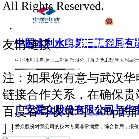
All Rights Reserved.
鄂ICP
42018502002567号
友情链接：
线材拉丝
多
中国水利水电第三工程局有限公
设备
串联谐振
高压试验
中国水利水电第三工程局有限公司西龙池工程施工局采购三
注：如果您有意与武汉华
链接合作关系，在确保贵
广安爱众股份有限公司与华电高
百度谷哥收录均≥500p
]！
爱众股份对我公司的技术方案非常满意，综合售后，报价等