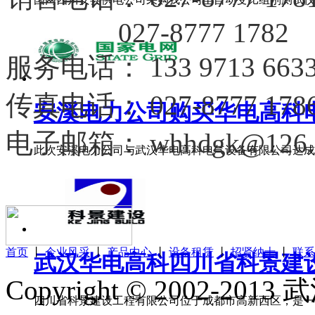
027-8777 1782
服务电话
：
133 9713 663
传真电话：
027-8777 178
安溪电力公司购买华电高科电力
电子邮箱：
whhdgk@126.
此次安溪电力公司与武汉华电高科电气设备有限公司达成合
首页
丨
企业风采
丨
产品中心
丨
设备租赁
丨
招贤纳士
丨
联系
武汉华电高科四川省科景建设工
Copyright © 2002
四川省科景建设工程有限公司位于成都市高新西区，是一家