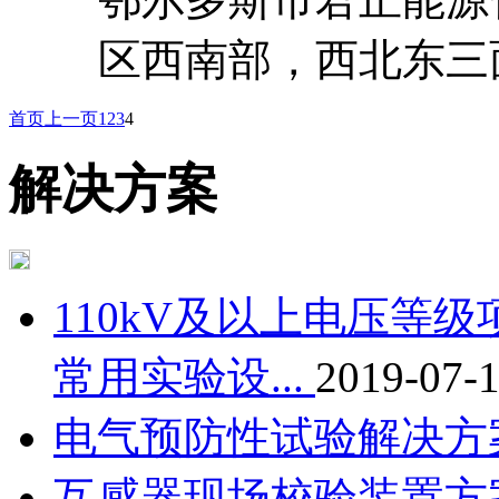
区西南部，西北东三面.
首页
上一页
1
2
3
4
解决方案
110kV及以上电压等
常用实验设...
2019-07-
电气预防性试验解决方
互感器现场校验装置方