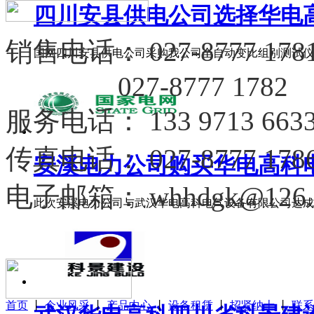
四川安县供电公司选择华电高科
销售电话：
027-8777 178
国网四川安县供电公司采购我公司全自动变比组别测试仪、
027-8777 1782
服务电话
：
133 9713 663
传真电话：
027-8777 178
安溪电力公司购买华电高科电力
电子邮箱：
whhdgk@126.
此次安溪电力公司与武汉华电高科电气设备有限公司达成合
首页
丨
企业风采
丨
产品中心
丨
设备租赁
丨
招贤纳士
丨
联系