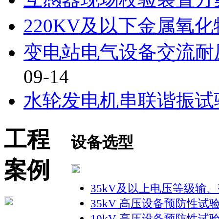
220KV及以下金属氧
变电站电气设备交流耐
09-14
水轮发电机串联谐振试
工程
设备选型
案例
35kV及以上电压等级输
35kV 高压设备预防性试
10kV 高压设备预防性试