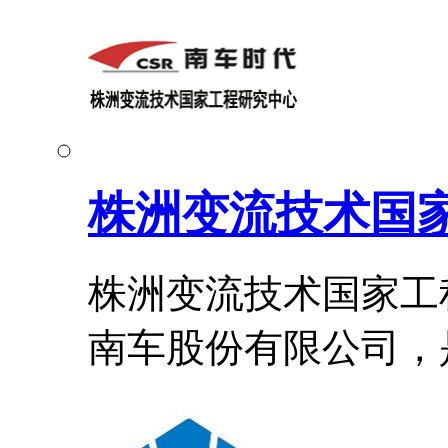
株洲变流技术国
株洲变流技术国家工
南车股份有限公司，是.