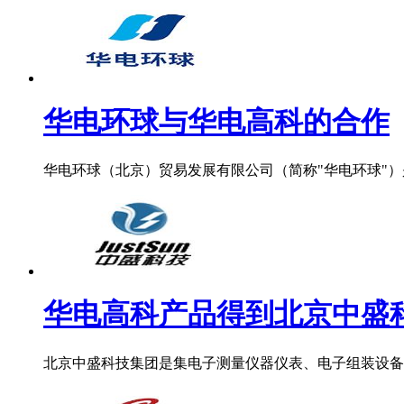
华电环球与华电高科的合作
华电环球（北京）贸易发展有限公司（简称"华电环球"）是
华电高科产品得到北京中盛科技
北京中盛科技集团是集电子测量仪器仪表、电子组装设备研