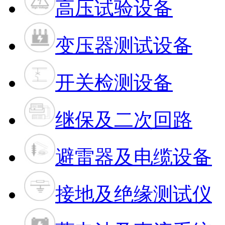
高压试验设备
变压器测试设备
开关检测设备
继保及二次回路
避雷器及电缆设备
接地及绝缘测试仪