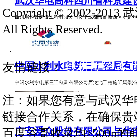
武汉华电高科四川省科景建设工
Copyright © 2002
四川省科景建设工程有限公司位于成都市高新西区，是一家
All Rights Reserved.
鄂ICP
42018502002567号
友情链接：
线材拉丝
多
中国水利水电第三工程局有限公
设备
串联谐振
高压试验
中国水利水电第三工程局有限公司西龙池工程施工局采购三
注：如果您有意与武汉华
链接合作关系，在确保贵
广安爱众股份有限公司与华电高
百度谷哥收录均≥500p