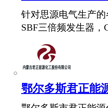
针对思源电气生产的
SBF三倍频发生器，C.
鄂尔多斯君正能源
鄂尔多斯市君正能源